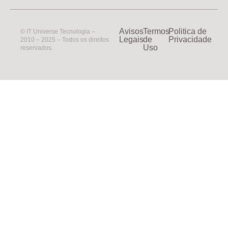
Avisos
Termos
Politica de
© IT Universe Tecnologia –
Legais
de
Privacidade
2010 – 2025 – Todos os direitos
Uso
reservados.