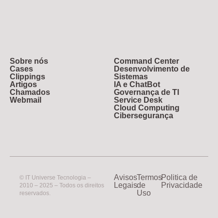
Sobre nós
Command Center
Cases
Desenvolvimento de
Clippings
Sistemas
Artigos
IA e ChatBot
Chamados
Governança de TI
Webmail
Service Desk
Cloud Computing
Cibersegurança
Avisos
Termos
Politica de
© IT Universe Tecnologia –
Legais
de
Privacidade
2010 – 2025 – Todos os direitos
Uso
reservados.